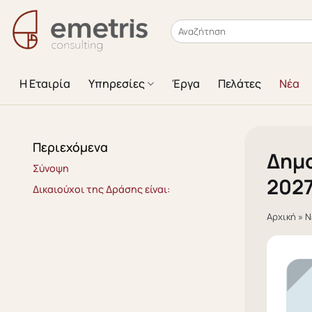
Μετάβαση
στο
περιεχόμενο
Η Εταιρία
Υπηρεσίες
Έργα
Πελάτες
Νέα
Περιεχόμενα
Δημο
Σύνοψη
202
Δικαιούχοι της Δράσης είναι:
Αρχική
»
Ν