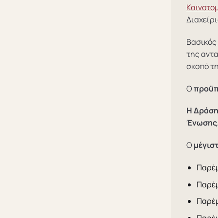
Καινοτο
Διαχείρι
Βασικός 
της αντα
σκοπό τη
Ο
προϋπ
Η Δράση
Ένωσης
Ο
μέγισ
Παρέμ
Παρέμ
Παρέμ
Παρέμ