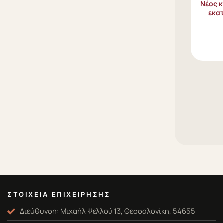
Νέος 
εκατ
παρ
ΣΤΟΙΧΕΊΑ ΕΠΙΧΕΊΡΗΣΗΣ
Διεύθυνση: Μιχαήλ Ψελλού 13, Θεσσαλονίκη, 54655