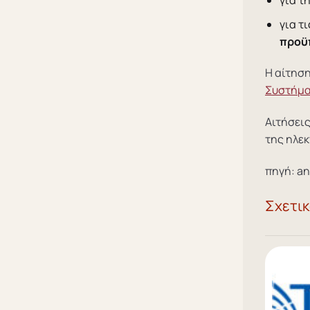
για τ
προϋπ
Η αίτησ
Συστήμα
Αιτήσεις
της ηλεκ
πηγή: an
Σχετι