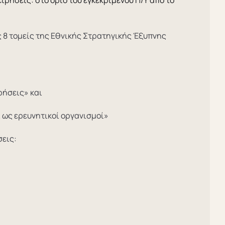
ς 8 τομείς της Εθνικής Στρατηγικής Έξυπνης
ρήσεις» και
ι ως ερευνητικοί οργανισμοί»
σεις: