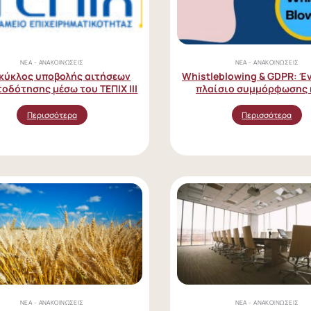
ΝΈΑ - ΑΝΑΚΟΙΝΏΣΕΙΣ
ΝΈΑ - ΑΝΑΚΟΙΝΏΣΕΙΣ
 κύκλος υποβολής αιτήσεων
Whistleblowing & GDPR: Έν
οδότησης μέσω του ΤΕΠΙΧ ΙΙΙ
πλαίσιο συμμόρφωσης κ
απαιτήσεις του!
Περισσότερα
Περισσότερα
ΝΈΑ - ΑΝΑΚΟΙΝΏΣΕΙΣ
ΝΈΑ - ΑΝΑΚΟΙΝΏΣΕΙΣ