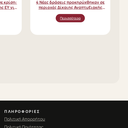
ε κρίση:
4 Νέες δράσεις προκηρύχθηκαν σε
ης EY για
περιοχές Δίκαιης Αναπτυξιακής
τικών
Μετάβασης!
Περισσότερα
ΠΛΗΡΟΦΟΡΊΕΣ
Πολιτική Απορρήτου
Πολιτική Ποιότητας