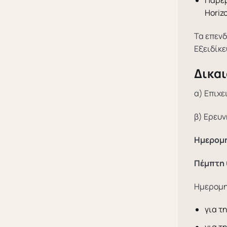
Horiz
Τα επενδ
Εξειδίκε
Δικαι
α) Επιχε
β) Ερευν
Ημερομ
Πέμπτη 
Ημερομη
για τ
για τ