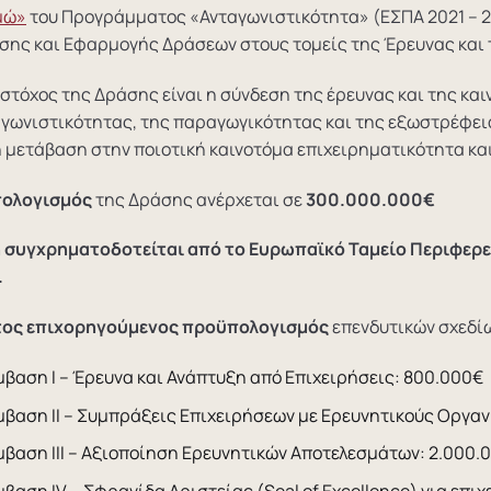
μώ»
του Προγράμματος «Ανταγωνιστικότητα» (ΕΣΠΑ 2021 – 2
σης και Εφαρμογής Δράσεων στους τομείς της Έρευνας και τ
στόχος της Δράσης είναι η σύνδεση της έρευνας και της και
γωνιστικότητας, της παραγωγικότητας και της εξωστρέφεια
 μετάβαση στην ποιοτική καινοτόμα επιχειρηματικότητα κα
ολογισμός
της Δράσης ανέρχεται σε
300.000.000€
 συγχρηματοδοτείται από το Ευρωπαϊκό Ταμείο Περιφερ
.
τος επιχορηγούμενος προϋπολογισμός
επενδυτικών σχεδί
βαση Ι – Έρευνα και Ανάπτυξη από Επιχειρήσεις: 800.000€
βαση ΙΙ – Συμπράξεις Επιχειρήσεων με Ερευνητικούς Οργαν
βαση ΙΙΙ – Αξιοποίηση Ερευνητικών Αποτελεσμάτων: 2.000.
βαση ΙV – Σφραγίδα Αριστείας (Seal of Excellence) για επιχ