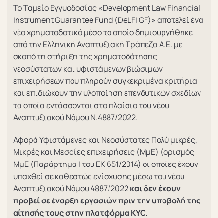
Το Ταμείο Εγγυοδοσίας «Development Law Financial
Instrument Guarantee Fund (DeLFI GF)» αποτελεί ένα
νέο χρηματοδοτικό μέσο το οποίο δημιουργήθηκε
από την Ελληνική Αναπτυξιακή Τράπεζα Α.Ε. με
σκοπό τη στήριξη της χρηματοδότησης
νεοσύστατων και υφιστάμενων βιώσιμων
επιχειρήσεων που πληρούν συγκεκριμένα κριτήρια
και επιδιώκουν την υλοποίηση επενδυτικών σχεδίων
τα οποία εντάσσονται στο πλαίσιο του νέου
Αναπτυξιακού Νόμου Ν.4887/2022.
Αφορά Υφιστάμενες και Νεοσύστατες Πολύ μικρές,
Μικρές και Μεσαίες επιχειρήσεις (ΜμΕ) (ορισμός
ΜμΕ (Παράρτημα Ι του ΕΚ 651/2014) οι οποίες έχουν
υπαχθεί σε καθεστώς ενίσχυσης μέσω του νέου
Αναπτυξιακού Νόμου 4887/2022
και δεν έχουν
προβεί σε έναρξη εργασιών πριν την υποβολή της
αίτησής τους στην πλατφόρμα
KYC
.