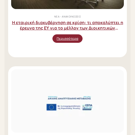
ΝΈΑ - ΑΝΑΚΟΙΝΏΣΕΙΣ
Η εταιρική διακυβέρνηση σε κρίση: τι αποκαλύπτει η
έρευνα της EY για το μέλλον των Διοικητικών
Συμβουλίων
Περισσότερα