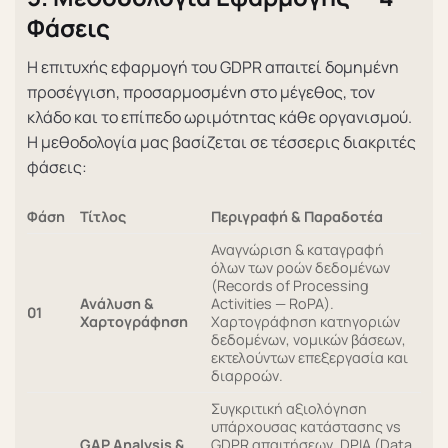
Φάσεις
Η επιτυχής εφαρμογή του GDPR απαιτεί δομημένη
προσέγγιση, προσαρμοσμένη στο μέγεθος, τον
κλάδο και το επίπεδο ωριμότητας κάθε οργανισμού.
Η μεθοδολογία μας βασίζεται σε τέσσερις διακριτές
φάσεις:
Φάση
Τίτλος
Περιγραφή & Παραδοτέα
Αναγνώριση & καταγραφή
όλων των ροών δεδομένων
(Records of Processing
Ανάλυση &
Activities — RoPA).
01
Χαρτογράφηση
Χαρτογράφηση κατηγοριών
δεδομένων, νομικών βάσεων,
εκτελούντων επεξεργασία και
διαρροών.
Συγκριτική αξιολόγηση
υπάρχουσας κατάστασης vs
GAP Analysis &
GDPR απαιτήσεων. DPIA (Data