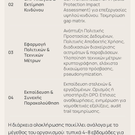
02
Εκτίμηση
Protection Impact
Κινδύνου
Assessment) για επεξεργασίες
υψηλού κινδύνου. Τεκμηρίωση
gap matrix.
Ανάπτυξη Πολιτικής
Προστασίας Δεδομένων,
Πολιτικής Αποδεκτής Χρήσης,
Εφαρμογή
διαδικασιών διαχείρισης
Πολιτικών &
03
αιτημάτων & παραβιάσεων.
Τεχνικών
Υλοποίηση τεχνικών μέτρων:
Μέτρων
κρυπτογράφηση, ελάχιστα
δικαιώματα πρόσβασης,
pseudonymization.
Εκπαίδευση στελεχών &
εργαζομένων. Ορισμός ή
Εκπαίδευση &
υποστήριξη DPO. Ετήσιες
04
Συνεχής
αναθεωρήσεις, ενημέρωση για
Παρακολούθηση
νομοθετικές εξελίξεις, audit
trail τεκμηρίωσης.
Η διάρκεια ολοκλήρωσης ποικίλλει ανάλογα με το
μέγεθος του οργανισμού: τυπικά 4–8 εβδομάδες για