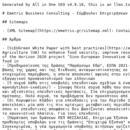
Generated by All in One SEO v4.9.10, this is an llms.txt file, used by LLMs to index the site.

# Emetris Business Consulting - Σύμβουλοι Επιχειρήσεων

## Sitemaps

- [XML Sitemap](https://emetris.gr/sitemap.xml): Contains all public & indexable URLs for this website.

## Άρθρα

- [SiEUGreen White Paper with best practices](https://emetris.gr/sieugreen-white-paper-with-best-practices/) - Overview his report explores the potential of Urban Agriculture (UA) to enhance food security, improve resource efficiency, and promote smart, resilient, and circular cities. The discussion is framed within the scope of the Horizon 2020 project ‘Sino-European Innovative Green and Smart Cities’ (SiEUGreen) which explored different pathways to turn waste into resources for growing food in
- [Προδημοσίευση της δράσης "Παράγουμε Εδώ", ΕΣΠΑ 2021-2027](https://emetris.gr/prodimosieusi-paragoume-edo/) - Η Δράση έχει ως στόχο την ενίσχυση της παραγωγικής βάσης της χώρας και της διεθνούς ανταγωνιστικότητας σε τομείς με υψηλό εξωτερικό προσανατολισμό μέσω της ενδυνάμωσης επιλεγμένων παραγωγικών κλάδων. Πρόκειται για μια στοχευμένη παρέμβαση, η οποία αποσκοπεί αφενός στην ενίσχυση της εγχώριας παραγωγικής βάσης σε καίριους τομείς και αφετέρου στην υποστήριξη και διεύρυνση του εξαγωγικού προσανατολισμού των ελληνικών
- [5 συχνά λάθη στις υποβολές επενδυτικών σχεδίων & ένας σύντομος οδηγός 5 σημείων για πιο ώριμες και αξιόπιστες προτάσεις](https://emetris.gr/5-sixna-lathi-ependytikon-sxedion/) - Σύνοψη Πέντε συχνά λάθη που συναντάμε στις υποβολές επενδυτικών σχεδίων. Παρακάτω παρουσιάζεται ένας σύντομος οδηγός 5 σημείων για πιο ώριμες και αξιόπιστες επενδυτικές προτάσεις. Στα επιχορηγούμενα προγράμματα, η καλή ιδέα δεν αρκεί. Αυτό που αξιολογείται είναι η ωριμότητα, η τεκμηρίωση και η συνοχή της πρότασης. Πολύ συχνά, τα προβλήματα δεν προκύπτουν από την επένδυση καθαυτή,
- [Οι Κορυφαίοι Κλάδοι για επενδύσεις για την Περίοδο 2026-2030](https://emetris.gr/korifaioi-kladoi-ependyseis/) - Σύνοψη Η πενταετία 2026-2030 αναμένεται να αποτελέσει μία από τις πιο κρίσιμες μεταβατικές περιόδους για το παγκόσμιο επενδυτικό περιβάλλον. Οι αγορές κινούνται πλέον σε ένα πλαίσιο αυξημένης αβεβαιότητας, όπου οι επενδυτικές αποφάσεις δεν βασίζονται αποκλειστικά σε βραχυπρόθεσμες αποδόσεις, αλλά σε διαρθρωτικές αλλαγές που επηρεάζουν την οικονομία, την τεχνολογία και το κανονιστικό πλαίσιο. Για τους επενδυτές
- [Παράταση των δράσεων ΠΕΠ ΘΕΣΣΑΛΙΑΣ, Επιχειρώ Έξυπνα και Αναπτύσσομαι Έξυπνα!](https://emetris.gr/parataseis-draseis-pep-thessalias/) - Σύνοψη Παράταση στις προθεσμίες υποβολών για τις δράσεις "Επιχειρώ Έξυπνα" και "Αναπτύσσομαι Έξυπνα" δόθηκαν απο την διαχειριστική αρχή της Περιφέρειας Θεσσαλίας. Περισσότερες πληροφορίες Συγκεκριμένα, η νέα ημερομηνία υποβολής αιτήσεων ορίζεται η Τρίτη 03-03-2026. Σχετικά Άρθρα
- [CaptAIn: Η Επόμενη Γενιά στον Επιχειρηματικό Σχεδιασμό με τη Δύναμη της Τεχνητής Νοημοσύνης](https://emetris.gr/captain-ai-business-plan/) - Σύνοψη Έγκριση χρηματοδότησης για το έργο CaptAIn: Η Επόμενη Γενιά στον Επιχειρηματικό Σχεδιασμό με τη Δύναμη της Τεχνητής Νοημοσύνης Η ΕΜΕΤΡΙΣ Consulting συμμετέχει, ως συντονιστής εταίρος, στο νέο ερευνητικό έργο CaptAIn το οποίο εγκρίθηκε για χρηματοδότηση στο πλαίσιο της Δράσης «Ερευνώ – Καινοτομώ» του Προγράμματος «Ανταγωνιστικότητα» 2021–2027, Παρέμβαση Ι: Έρευνα και Ανάπτυξη από Επιχειρήσεις. H
- [H Βιωσιμότητα στην Πράξη - Δημοσίευση της 1ης ετήσιας έκθεσης ESG της ΠΕΠΟΝΟΠΟΥΛΟΣ ΑΕ](https://emetris.gr/dimosieusi-esg-report-peponopoulos/) - H Βιωσιμότητα στην Πράξη. Η ΠΕΠΟΝΟΠΟΥΛΟΣ Α.Ε. (με διακριτικό brand name ΠΗΛΙΟΝ) και έδρα τον Βόλο, ολοκλήρωσε την 1η Ετήσια Έκθεση ESG με την επιστημονική συμβολή της Emetris consulting. Σε μια εποχή που η περιβαλλοντική και κοινωνική υπευθυνότητα αποτελούν τα νέα "διαβατήρια" για την επιχειρηματική πρακτική, ολοκληρώθηκε η Ετήσια Έκθεση ESG (Environmental, Social, Governance) για
- [Βιώσιμες μεταφορές, Scope 3 & ηλεκτροκίνηση: γιατί ο στόλος σας είναι το επόμενο μεγάλο κλιματικό στοίχημα;](https://emetris.gr/pagkosmia-imera-metaforwn/) - Σύνοψη Οι βιώσιμες μεταφορές έχουν πλέον τη δική τους διεθνή ημέρα: ο ΟΗΕ έχει θεσπίσει την World Sustainable Transport Day στις 26 Νοεμβρίου, αναγνωρίζοντας τον κρίσιμο ρόλο των ασφαλών, προσβάσιμων και χαμηλών εκπομπών συστημάτων μεταφοράς για την ανάπτυξη και την κοινωνική συνοχή. Για τις επιχειρήσεις, και ειδικά για τη βιομηχανία, αυτό σημαίνει ότι ο τρόπος
- [Προδημοσίευση νέας δράσης " Παράγουμε Εδώ "](https://emetris.gr/nea-drasi-espa-paragoume-edw/) - Ανακοινώθηκε η Προδημοσίευση της νέας Δράσης με τίτλο «Παράγουμε Εδώ», συνολικής δημόσιας δαπάνης ύψους 50 εκατ. ευρώ, που θα υλοποιηθεί με πόρους του Προγράμματος «Ανταγωνιστικότητα ΕΣΠΑ 2021–2027». Η Δράση στοχεύει στην ενίσχυση της εγχώριας παραγωγής, την τόνωση των εξαγωγών και τη βελτίωση της διεθνούς ανταγωνιστικότητας των ελληνικών μικρομεσαίων επιχειρήσεων, ιδίως σε τομείς στους οποίους διαπιστώνεται
- [Δημοσιεύθηκαν οι νέες δράσεις στη Περιφέρεια Θεσσαλίας](https://emetris.gr/nees-draseis-perifereia-thessalias/) - Περιεχόμενα «Αναπτύσσομαι Έξυπνα στην Περιφέρεια Θεσσαλίας» «Επιχειρώ έξυπνα στην Περιφέρεια Θεσσαλίας» «Αναπτύσσομαι Έξυπνα στην Περιφέρεια Θεσσαλίας» Ενίσχυση υφιστάμενων πολύ μικρών, μικρών και μεσαίων (ΜΜΕ) επιχειρήσεων της Περιφέρειας Θεσσαλίας. Στόχος της δράσης είναι η παραγωγή καινοτόμων προϊόντων και υπηρεσιών, η αύξηση των εξαγωγών, η δημιουργία θέσεων εργασίας και η βελτίωση της ανταγωνιστικότητας των επιχειρήσεων μέσω της ενίσχυσης
- [Παγκόσμια Ημέρα ΟΗΕ: Οι Στόχοι Βιώσιμης Ανάπτυξης (SDGs) ως Πυξίδα για τις Επιχειρήσεις](https://emetris.gr/pagosmia-imera-oie-sdg/) - Στις 24 Οκτωβρίου, η Παγκόσμια Ημέρα του ΟΗΕ μας υπενθυμίζει τη σημασία της διεθνούς συνεργασίας για έναν πιο δίκαιο, βιώσιμο και ειρηνικό κόσμο. Στην καρδιά αυτής της προσπάθειας βρίσκονται οι 17 Στόχοι Βιώσ